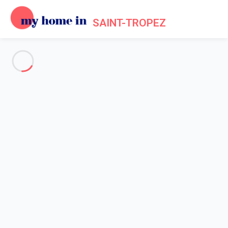
SAINT-TROPEZ
Voir toutes les photos
Aperçu
Description
Carte
Tarifs et disponibilités
Accueil
Location maison Gassin
Maison 2 chambres Gassin
Maison 2 chambres Gassin
Hébergement proposé par
Sarah
- Membre du réseau de