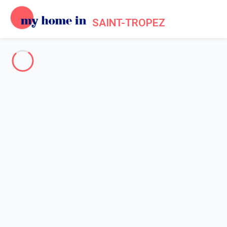
SAINT-TROPEZ
Saint-Tropez & ses environs
-
Votre recherche
RECHERCHER
Vos filtres
Appliquer
Arrivée