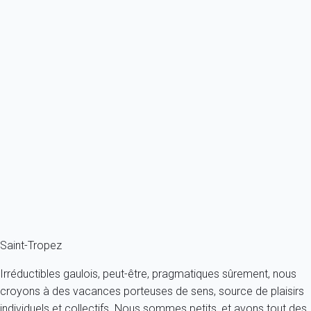
Votre demande est traitée sans délai par l’équipe de notre
partenaire garant, qui statut sur la recevabilité de celle-ci. Le cas
échéant, à réception des éléments justificatifs, votre
remboursement est effectué par virement bancaire dans un
délai de 10 jours. Comme tout système d'assurance mutualiste,
les garanties dont vous bénéficiez ne tiennent dans la durée que
si elles sont activées pour des causes réelles et sérieuses.
Nous comptons sur votre bon sens dans l'usage que vous en
faites.
Saint-Tropez
Irréductibles gaulois, peut-être, pragmatiques sûrement, nous
croyons à des vacances porteuses de sens, source de plaisirs
individuels et collectifs. Nous sommes petits, et avons tout des