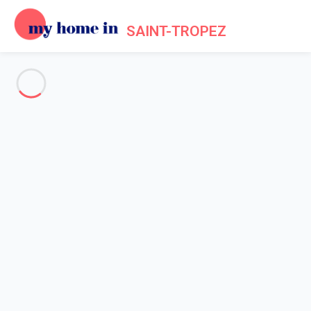
SAINT-TROPEZ
Voir toutes les photos
Aperçu
Description
Carte
Tarifs et disponibilités
Avis (7)
Accueil
Location maison Gassin
Maison 2 chambres Gassin
Maison 2 chambres Gassin