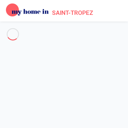
SAINT-TROPEZ
Voir toutes les photos
Aperçu
Description
Carte
Tarifs et disponibilités
Avis (4)
Accueil
Maison 5 chambres Sainte-maxime
Maison 5 chambres Sainte-
maxime