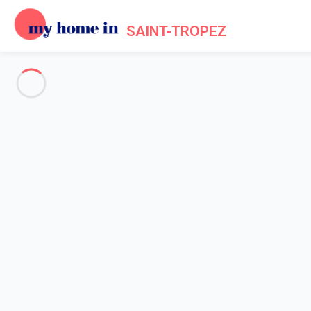
SAINT-TROPEZ
Voir toutes les photos
Aperçu
Description
Carte
Tarifs et disponibilités
Avis (8)
Accueil
Location maison Ramatuelle
Maison 5 chambres Ramatuelle
Maison 5 chambres Ramatuell