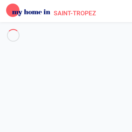
SAINT-TROPEZ
Voir toutes les photos
Aperçu
Description
Carte
Tarifs et disponibilités
Avis (9)
Accueil
Location Saint Tropez village
Appartement 1 chambre Saint-tropez
Appartement 1 chambre Saint-