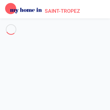
SAINT-TROPEZ
Voir toutes les photos
Aperçu
Description
Carte
Tarifs et disponibilités
Avis (6)
Accueil
Appartement 2 chambres Grimaud
Appartement 2 chambres
Grimaud