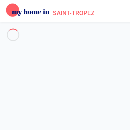
SAINT-TROPEZ
Voir toutes les photos
Aperçu
Description
Carte
Tarifs et disponibilités
Avis (8)
Accueil
Appartement 1 chambre Grimaud
Appartement 1 chambre Grima