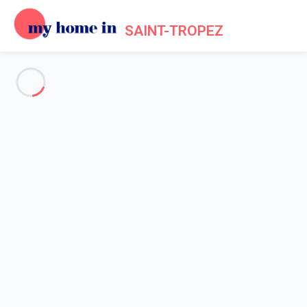
SAINT-TROPEZ
Voir toutes les photos
Aperçu
Description
Carte
Tarifs et disponibilités
Avis (7)
Accueil
Appartement 1 chambre Gassin
Appartement 1 chambre
Gassin