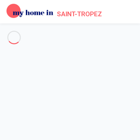
SAINT-TROPEZ
Voir toutes les photos
Aperçu
Description
Carte
Tarifs et disponibilités
Accueil
Location appartement Marines de Cogolin
Appartement 3 chambres Cogolin
Appartement 3 chambres
Cogolin