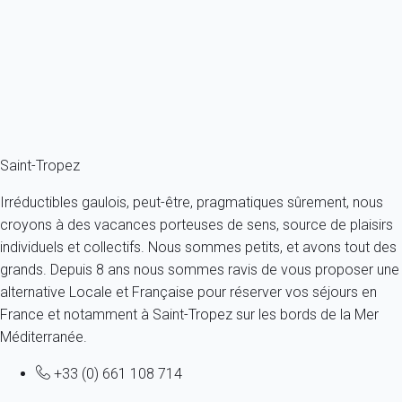
France - Côte d'Azur - Var - Cogolin
2 personnes - 1 chambre - 1 salle de bain
À partir de
67€
/nuit
Ref : 44597
Fermer
Saint-Tropez
Irréductibles gaulois, peut-être, pragmatiques sûrement, nous
croyons à des vacances porteuses de sens, source de plaisirs
individuels et collectifs. Nous sommes petits, et avons tout des
grands. Depuis 8 ans nous sommes ravis de vous proposer une
alternative Locale et Française pour réserver vos séjours en
France et notamment à Saint-Tropez sur les bords de la Mer
Méditerranée.
+33 (0) 661 108 714